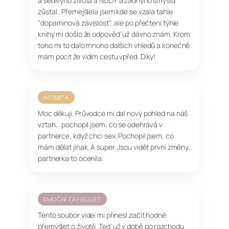
a šedivýho života a NUDY a žádnýho smyslu
zůstal.. Přemejšlela jsem kde se vzala tahle
“dopaminová závislost”.. ale po přečtení týhle
knihy mi došlo že odpověď už dávno znám. Krom
toho mi to dalo mnoho dalších vhledů a konečně
mám pocit že vidím cestu vpřed. Díky!
INTIMITA
Moc děkuji. Průvodce mi dal nový pohled na náš
vztah... pochopil jsem, co se odehrává v
partnerce, když chci sex. Pochopil jsem, co
mám dělat jinak. A super. Jsou vidět první změny,
partnerka to ocenila.
EMOČNÍ ZÁVISLOST
Tento soubor videí mi přinesl začít hodně
přemýšlet o životě. Teď už v době po rozchodu