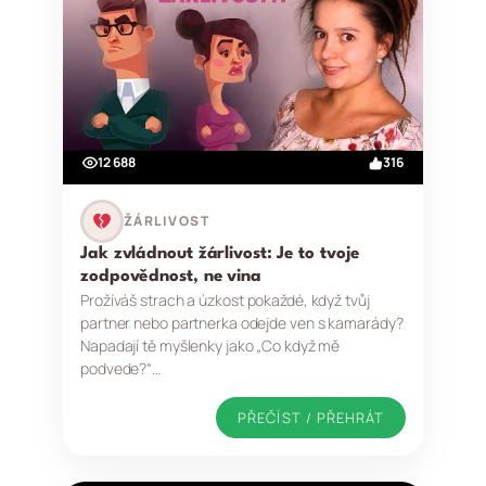
12 688
316
ŽÁRLIVOST
Jak zvládnout žárlivost: Je to tvoje
zodpovědnost, ne vina
Prožíváš strach a úzkost pokaždé, když tvůj
partner nebo partnerka odejde ven s kamarády?
Napadají tě myšlenky jako „Co když mě
podvede?“…
PŘEČÍST / PŘEHRÁT