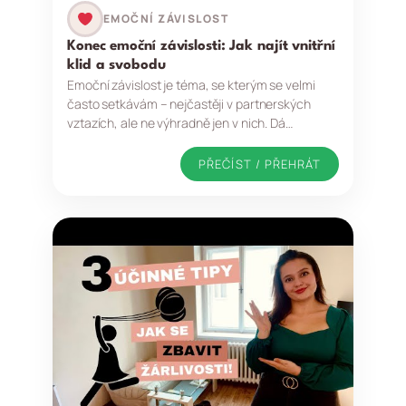
EMOČNÍ ZÁVISLOST
Konec emoční závislosti: Jak najít vnitřní
klid a svobodu
Emoční závislost je téma, se kterým se velmi
často setkávám – nejčastěji v partnerských
vztazích, ale ne výhradně jen v nich. Dá…
PŘEČÍST / PŘEHRÁT