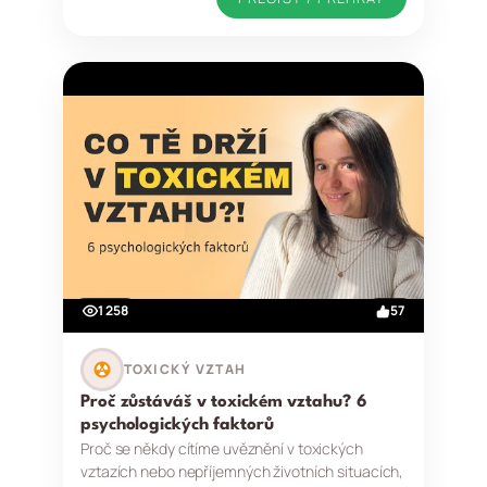
1 258
57
TOXICKÝ VZTAH
Proč zůstáváš v toxickém vztahu? 6
psychologických faktorů
Proč se někdy cítíme uvěznění v toxických
vztazích nebo nepříjemných životních situacích,