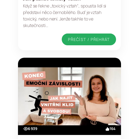
Když se řekne „toxický vztah“, spousta lidí si
představí něco černobílého. Buď je vztah
toxický, nebo není. Jenže takhle to ve
skutečnosti…
PŘEČÍST / PŘEHRÁT
6 939
164