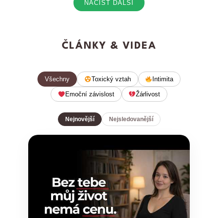
NAČÍST DALŠÍ
ČLÁNKY & VIDEA
Všechny
Toxický vztah
Intimita
Emoční závislost
Žárlivost
Nejnovější
Nejsledovanější