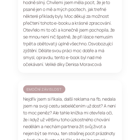
hodně silný. Chvílemi jsem měla pocit, že je to
psané jen o mě a mých pocitech, jak trefné
některé příklady byly. Moc děkuji za možnost
přečtení tohoto e-booku a krásné zpracování.
Otevřelo mi to oči a konečně jsem pochopila, že
se mnou není nič špatně, že při lásce nemusím
trpět a obětovat ji úplně všechno. Osvobozující
zjištění. Děláte svou práci moc dobře a má
smysl, opravdu, tento e-book byl nad mé
očekávaní. Veliké díky Denisa Moravcová
EMOČNÍ ZÁVISLOST
Nejdřív jsem si říkala, další reklama na fb, nedala
jsem na svoji cestu sebeléčením už dost? A není
to moc peněz? Ale tahle knížka mi otevřela oči,
že i když už většinu toho úzkostného chování
nedělám a nechám partnera žít svůj život a
nejen být se mnou, ten strašnej pocit prázdnoty