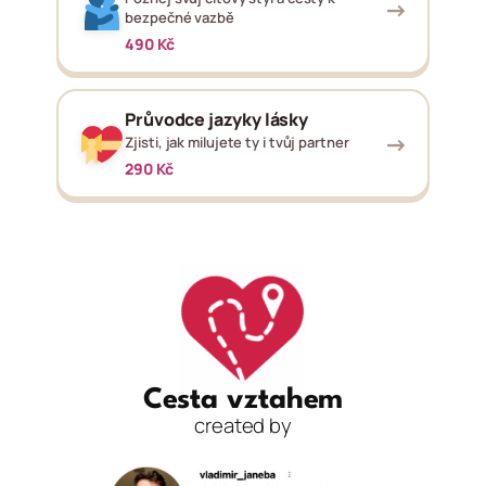
→
bezpečné vazbě
490 Kč
Průvodce jazyky lásky
→
Zjisti, jak milujete ty i tvůj partner
290 Kč
Cesta vztahem
created by