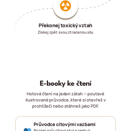
Překonej toxický vztah
Získej zpět svou ztracenou sílu
E-booky ke čtení
Hotová čtení na jeden zátah — poutavé
ilustrované průvodce, které si otevřeš v
prohlížeči nebo stáhneš jako PDF.
Průvodce citovými vazbami
Poznej svůj citový styl a cesty k