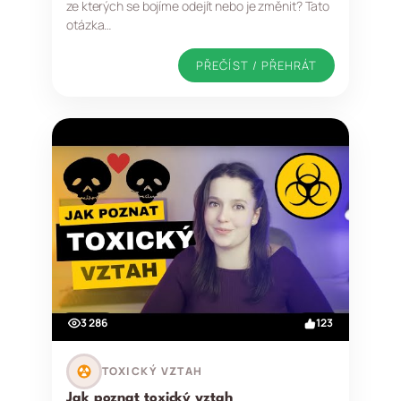
ze kterých se bojíme odejít nebo je změnit? Tato
otázka…
PŘEČÍST / PŘEHRÁT
3 286
123
TOXICKÝ VZTAH
Jak poznat toxický vztah