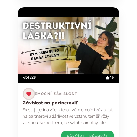
1 728
46
EMOČNÍ ZÁVISLOST
Závislost na partnerovi?
Existuje jedna věc, kterou vám emoční závislost
na partnerovi a žárlivost ve vztahu téměř vždy
vezmou. Ne partnera, ne vztah samotný, ale…
PŘEČÍST / PŘEHRÁT