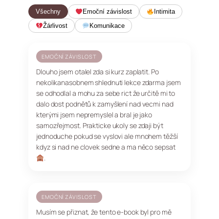
Všechny
Emoční závislost
Intimita
Žárlivost
Komunikace
EMOČNÍ ZÁVISLOST
Dlouho jsem otalel zda si kurz zaplatit. Po
nekolikanasobnem shlednuti lekce zdarma jsem
se odhodlal a mohu za sebe rict že určitě mi to
dalo dost podnětů k zamyšlení nad vecmi nad
kterými jsem nepremyslel a bral je jako
samozřejmost. Prakticke ukoly se zdaji být
jednoduche pokud se vyslovi ale mnohem těžší
kdyz si nad ne clovek sedne a ma něco sepsat
.
EMOČNÍ ZÁVISLOST
Musím se přiznat, že tento e-book byl pro mě