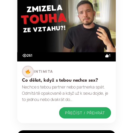
261
1
INTIMITA
Co dělat, když s tebou nechce sex?
Nechce s tebou partner nebo partnerka spát.
Odmítá tě opakovaně a když už k sexu dojde, je
to jednou nebo dvakrát do…
PŘEČÍST / PŘEHRÁT