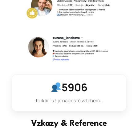
5906
tolik lidí už je na cestě vztahem…
Vzkazy & Reference