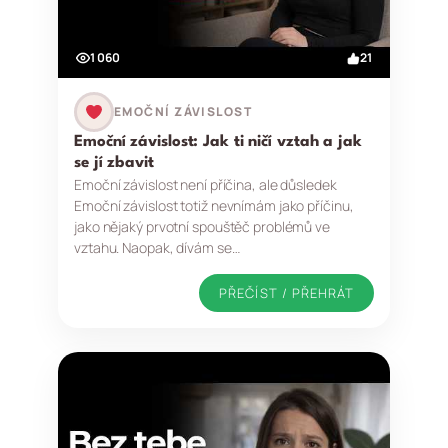
1 060
21
EMOČNÍ ZÁVISLOST
Emoční závislost: Jak ti ničí vztah a jak
se jí zbavit
Emoční závislost není příčina, ale důsledek
Emoční závislost totiž nevnímám jako příčinu,
jako nějaký prvotní spouštěč problémů ve
vztahu. Naopak, dívám se…
PŘEČÍST / PŘEHRÁT