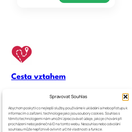
Cesta vztahem
info@cestavztahem.cz
Spravovat Souhlas
Provozovatel:
Abychom poskytli co nejlepší služby, používáme k ukládání a/nebo přístupu k
Korelo s.r.o.
informacím o zařízení, technologie jako jsou soubory cookies. Souhlas s
IČ: 11944382
těmito technologiemi nám umožní zpracovávat údaje, jako je chování při
Sídlo: Nové sady 988/2, 602 00 Brno
procházení nebo jedinečná ID na tomto webu. Nesouhlas nebo odvolání
souhlasu může nepříznivě ovlivnit určité vlastnosti a funkce.
Zásady obchodních podmínek