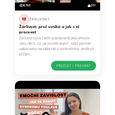
8 763
217
ŽÁRLIVOST
Žárlivost: proč vzniká a jak s ní
pracovat
Žárlivost bývá často popisovaná jako emoce.
Jako něco, co „se prostě objeví“, když partner
udělá nebo neudělá něco konkrétního. Jenže při
bližším…
PŘEČÍST / PŘEHRÁT