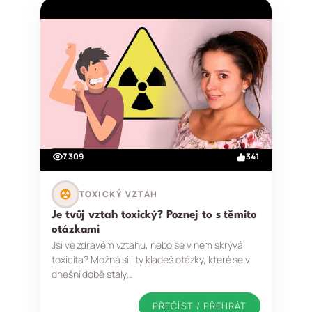
7 309
341
TOXICKÝ VZTAH
Je tvůj vztah toxický? Poznej to s těmito
otázkami
Jsi ve zdravém vztahu, nebo se v něm skrývá
toxicita? Možná si i ty kladeš otázky, které se v
dnešní době staly…
PŘEČÍST / PŘEHRÁT