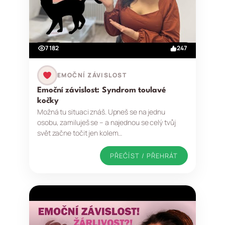
7 182
247
EMOČNÍ ZÁVISLOST
Emoční závislost: Syndrom toulavé
kočky
Možná tu situaci znáš. Upneš se na jednu
osobu, zamiluješ se – a najednou se celý tvůj
svět začne točit jen kolem…
PŘEČÍST / PŘEHRÁT