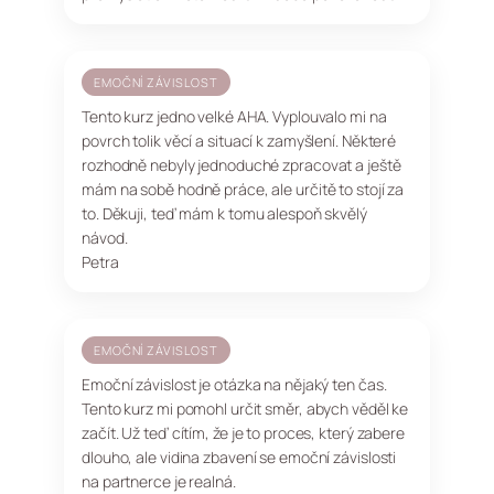
EMOČNÍ ZÁVISLOST
Tento kurz jedno velké AHA. Vyplouvalo mi na
povrch tolik věcí a situací k zamyšlení. Některé
rozhodně nebyly jednoduché zpracovat a ještě
mám na sobě hodně práce, ale určitě to stojí za
to. Děkuji, teď mám k tomu alespoň skvělý
návod.
Petra
EMOČNÍ ZÁVISLOST
Emoční závislost je otázka na nějaký ten čas.
Tento kurz mi pomohl určit směr, abych věděl ke
začít. Už teď cítím, že je to proces, který zabere
dlouho, ale vidina zbavení se emoční závislosti
na partnerce je realná.