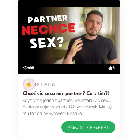
495
6
INTIMITA
Chceš víc sexu než partner? Co s tím?!
Když chce jeden z partnerů ve vztahu víc sexu,
často se objeví spousta těžkých otázek. Měl by
mu ten druhý vyhovět? Existuje…
PŘEČÍST / PŘEHRÁT