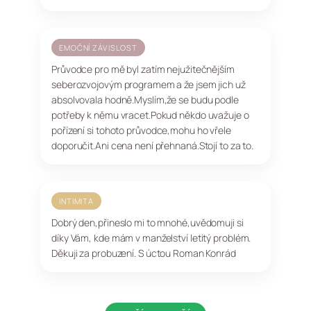
EMOČNÍ ZÁVISLOST
Průvodce pro mě byl zatím nejužitečnějším
seberozvojovým programem a že jsem jich už
absolvovala hodně.Myslím,že se budu podle
potřeby k němu vracet.Pokud někdo uvažuje o
pořízení si tohoto průvodce,mohu ho vřele
doporučit.Ani cena není přehnaná.Stojí to za to.
INTIMITA
Dobrý den,přineslo mi to mnohé,uvědomuji si
díky Vám, kde mám v manželství letitý problém.
Děkuji za probuzení. S úctou Roman Konrád