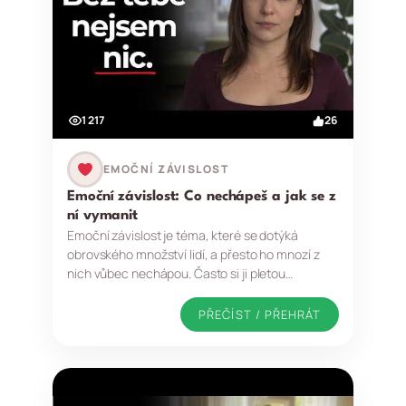
1 217
26
EMOČNÍ ZÁVISLOST
Emoční závislost: Co nechápeš a jak se z
ní vymanit
Emoční závislost je téma, které se dotýká
obrovského množství lidí, a přesto ho mnozí z
nich vůbec nechápou. Často si ji pletou…
PŘEČÍST / PŘEHRÁT