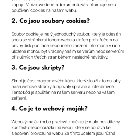
zapojili. V níže uvedeném dokumentu vás informujeme o
používání cookies na našem webu.
2. Co jsou soubory cookies?
Soubor cookie je malý jednoduchý soubor, který je odeslán
spolu se stránkami tohoto webu a uložen prohlížečem na
pevný disk počítače nebo jiného zařízení. Informace v nich
uložené mohou být vráceny našim serverům nebo serverům
příslušných třetích stran během následné návštěvy.
3. Co jsou skripty?
Skript je část programového kódu, který slouží k tomu, aby
naše webové stránky fungovaly správně a interaktivně.
Tento kód je spuštěn na našem serveru nebo na vašem
zařízení.
4. Co je to webový maják?
Webový maják (nebo pixelová značka) je malý, neviditelný
kus textu nebo obrázku na webu, který se používá ke
sledování provozu na webu. Za tímto účelem jsou různá