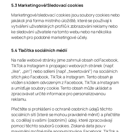
5.3 Marketingové/Sledovací cookies
Marketingové/sledovací cookies jsou soubory cookies nebo
jakákoli jiná forma místního úložiště, které se používají k
vytváření uživatelských profilů k zobrazování reklamy nebo
ke sledování uživatele na tomto webu nebo na několika
webech pro podobné marketingové účely.
5.4 Tlačítka sociálních médií
Na naše webové stránky jsme zahrnuli obsah od Facebook,
TikTok a Instagram k propagaci webových stránek (např.
„like“, „pin“) nebo sdílení (např. „tweetování“) na sociálních
sítích jako Facebook, TikTok a Instagram. Tento obsah je
vložen s kódem odvozeným z Facebook, TikTok a Instagram
a umísťuje soubory cookie. Tento obsah může ukládat a
zpracovávat určité informace pro personalizovanou
reklamu.
Přečtěte si prohlášení o ochraně osobních údajů těchto
sociálních sítí (které se mohou pravidelně měnit) a přečtěte
si, co dělají s vašimi (osobními) údaji, které zpracovávají
pomocí těchto souborů cookies. Získaná data jsou v
maximální možné míře anonymizována. Facebook, TikTok a