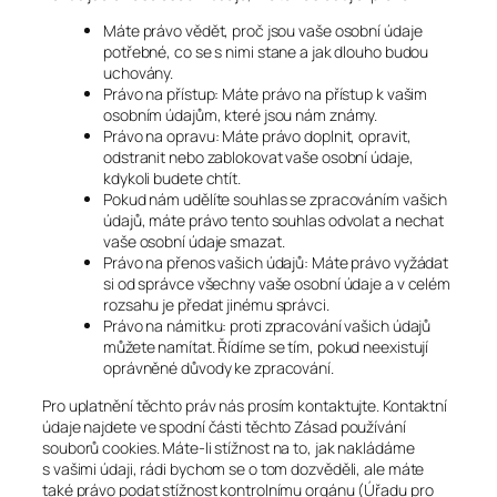
Máte právo vědět, proč jsou vaše osobní údaje
potřebné, co se s nimi stane a jak dlouho budou
uchovány.
Právo na přístup: Máte právo na přístup k vašim
osobním údajům, které jsou nám známy.
Právo na opravu: Máte právo doplnit, opravit,
odstranit nebo zablokovat vaše osobní údaje,
kdykoli budete chtít.
Pokud nám udělíte souhlas se zpracováním vašich
údajů, máte právo tento souhlas odvolat a nechat
vaše osobní údaje smazat.
Právo na přenos vašich údajů: Máte právo vyžádat
si od správce všechny vaše osobní údaje a v celém
rozsahu je předat jinému správci.
Právo na námitku: proti zpracování vašich údajů
můžete namítat. Řídíme se tím, pokud neexistují
oprávněné důvody ke zpracování.
Pro uplatnění těchto práv nás prosím kontaktujte. Kontaktní
údaje najdete ve spodní části těchto Zásad používání
souborů cookies. Máte-li stížnost na to, jak nakládáme
s vašimi údaji, rádi bychom se o tom dozvěděli, ale máte
také právo podat stížnost kontrolnímu orgánu (Úřadu pro