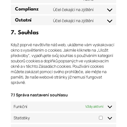
calendly
to
Účel čekající na zjištění
Complianz
service
Consent
tiktok
to
Účel čekající na zjištění
Ostatní
service
Consent
complianz
to
7. Souhlas
service
ostatní
Když poprvé navštívíte náš web, ukážeme vám vyskakovací
okno s vysvětlením o cookies. Jakmile kliknete na „Uložit
předvolby“, vyjadřujete svůj souhlas s používáním kategorií
souborů cookies a doplňků popsaných ve vyskakovacím
okně a v těchto Zásadách cookies. Používání cookies
můžete zakázat pomocí svého prohlížeče, ale mějte na
paměti, že naše webové stránky již nemusí fungovat
správně.
7.1 Správa nastavení souhlasu
Funkční
Vždy aktivní
Statistiky
Statistiky