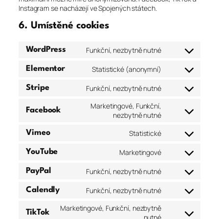
Instagram se nacházejí ve Spojených státech.
6. Umístěné cookies
Funkční, nezbytně nutné
WordPress
Consent
to
Statistické (anonymní)
Elementor
service
Consent
wordpress
to
Funkční, nezbytně nutné
Stripe
service
Consent
elementor
to
Marketingové, Funkční,
Facebook
service
Consent
nezbytně nutné
stripe
to
Statistické
Vimeo
service
Consent
facebook
to
Marketingové
YouTube
service
Consent
vimeo
to
Funkční, nezbytně nutné
PayPal
service
Consent
youtube
to
Funkční, nezbytně nutné
Calendly
service
Consent
paypal
to
Marketingové, Funkční, nezbytně
TikTok
service
Consent
nutné