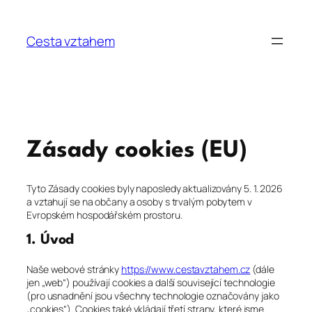
Přeskočit
na
Cesta vztahem
obsah
Zásady cookies (EU)
Tyto Zásady cookies byly naposledy aktualizovány 5. 1. 2026
a vztahují se na občany a osoby s trvalým pobytem v
Evropském hospodářském prostoru.
1. Úvod
Naše webové stránky
https://www.cestavztahem.cz
(dále
jen „web“) používají cookies a další související technologie
(pro usnadnění jsou všechny technologie označovány jako
„cookies“). Cookies také vkládají třetí strany, které jsme