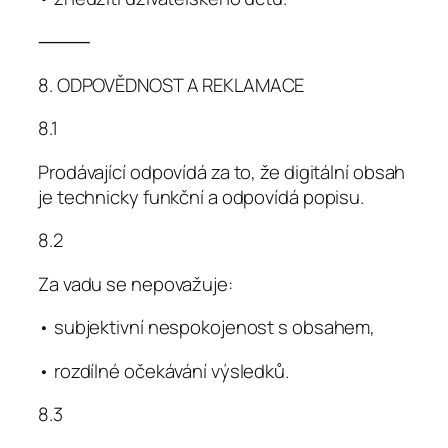
⸻
8. ODPOVĚDNOST A REKLAMACE
8.1
Prodávající odpovídá za to, že digitální obsah
je technicky funkční a odpovídá popisu.
8.2
Za vadu se nepovažuje:
• subjektivní nespokojenost s obsahem,
• rozdílné očekávání výsledků.
8.3