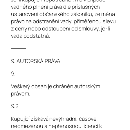
vadného plnění práva dle příslušných
ustanovení občanského zákoníku, zejména
právo na odstranění vady, přiměřenou slevu
z ceny nebo odstoupení od smlouvy, je-li
vada podstatná.
⸻
9. AUTORSKÁ PRÁVA
9.1
Veškerý obsah je chráněn autorským
právem.
9.2
Kupující získává nevýhradní, časově
neomezenou a nepřenosnou licenci k