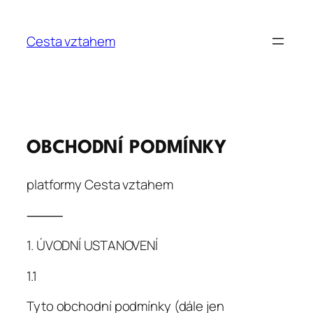
Přeskočit
na
Cesta vztahem
obsah
OBCHODNÍ PODMÍNKY
platformy Cesta vztahem
⸻
1. ÚVODNÍ USTANOVENÍ
1.1
Tyto obchodní podmínky (dále jen