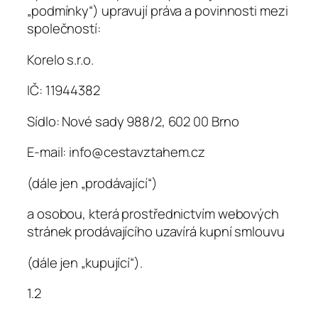
„podmínky“) upravují práva a povinnosti mezi
společností:
Korelo s.r.o.
IČ: 11944382
Sídlo: Nové sady 988/2, 602 00 Brno
E-mail: info@cestavztahem.cz
(dále jen „prodávající“)
a osobou, která prostřednictvím webových
stránek prodávajícího uzavírá kupní smlouvu
(dále jen „kupující“).
1.2