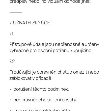
předpisy nebo individuální dohoda jinak.
⸻
7. UŽIVATELSKÝ ÚČET
7.1
Přístupové údaje jsou nepřenosné a určeny
výhradně pro osobní potřebu kupujícího.
7.2
Prodávající je oprávněn přístup omezit nebo
zablokovat v případě:
• porušení těchto podmínek,
• neoprávněného sdílení obsahu,
• zneužití uživatelského účtu.