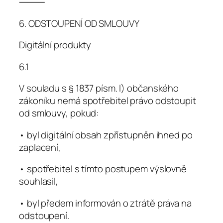
⸻
6. ODSTOUPENÍ OD SMLOUVY
Digitální produkty
6.1
V souladu s § 1837 písm. l) občanského
zákoníku nemá spotřebitel právo odstoupit
od smlouvy, pokud:
• byl digitální obsah zpřístupněn ihned po
zaplacení,
• spotřebitel s tímto postupem výslovně
souhlasil,
• byl předem informován o ztrátě práva na
odstoupení.