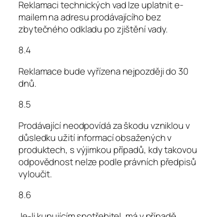
Reklamaci technických vad lze uplatnit e-
mailem na adresu prodávajícího bez
zbytečného odkladu po zjištění vady.
8.4
Reklamace bude vyřízena nejpozději do 30
dnů.
8.5
Prodávající neodpovídá za škodu vzniklou v
důsledku užití informací obsažených v
produktech, s výjimkou případů, kdy takovou
odpovědnost nelze podle právních předpisů
vyloučit.
8.6
Je-li kupujícím spotřebitel, má v případě