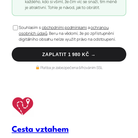
každého, kdo si všiml, že čím víc se snaží, tím méně
je atraktivní. Tohle je návod, jak to obrátit.
Souhlasím s
obchodními podmínkami
a
ochranou
osobních údajů
. Beru na vědomí, že po zpřístupnění
digitálního obsahu nelze využít právo na odstoupení.
ZAPLATIT 1 980 KČ →
Platba je zabezpečena šifrováním SSL
Cesta vztahem