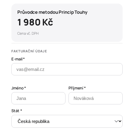
Průvodce metodou Princip Touhy
1 980 Kč
Cena vč. DPH
FAKTURAČNÍ ÚDAJE
E-mail *
Jméno *
Příjmení *
Stát *