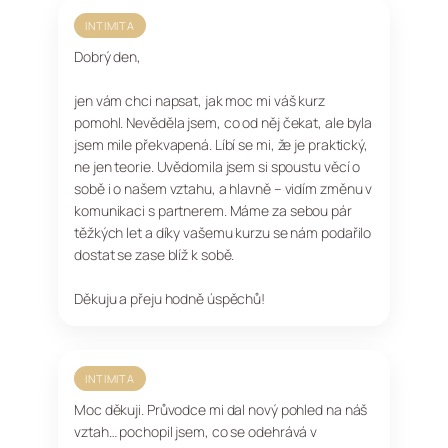
INTIMITA
Dobrý den,
jen vám chci napsat, jak moc mi váš kurz
pomohl. Nevěděla jsem, co od něj čekat, ale byla
jsem mile překvapená. Líbí se mi, že je praktický,
ne jen teorie. Uvědomila jsem si spoustu věcí o
sobě i o našem vztahu, a hlavně – vidím změnu v
komunikaci s partnerem. Máme za sebou pár
těžkých let a díky vašemu kurzu se nám podařilo
dostat se zase blíž k sobě.
Děkuju a přeju hodně úspěchů!
INTIMITA
Moc děkuji. Průvodce mi dal nový pohled na náš
vztah… pochopil jsem, co se odehrává v