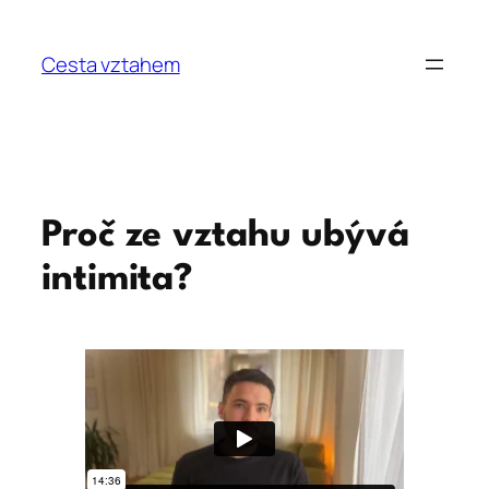
Přeskočit
na
Cesta vztahem
obsah
Proč ze vztahu ubývá
intimita?