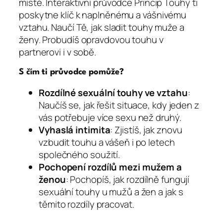
místě. Interaktivní průvodce Princip Touhy ti
poskytne klíč k naplněnému a vášnivému
vztahu. Naučí Tě, jak sladit touhy muže a
ženy. Probudíš opravdovou touhu v
partnerovi i v sobě.
S čím ti průvodce pomůže?
Rozdílné sexuální touhy ve vztahu
:
Naučíš se, jak řešit situace, kdy jeden z
vás potřebuje více sexu než druhý.
Vyhaslá intimita
: Zjistíš, jak znovu
vzbudit touhu a vášeň i po letech
společného soužití.
Pochopení rozdílů mezi mužem a
ženou
: Pochopíš, jak rozdílně fungují
sexuální touhy u mužů a žen a jak s
těmito rozdíly pracovat.