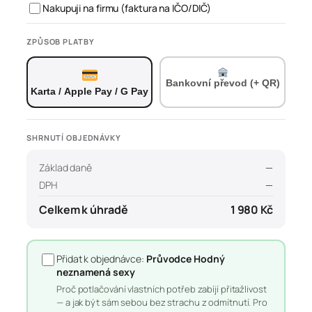
Nakupuji na firmu (faktura na IČO/DIČ)
ZPŮSOB PLATBY
Bankovní převod (+ QR)
Karta / Apple Pay / G Pay
SHRNUTÍ OBJEDNÁVKY
Základ daně
—
DPH
—
Celkem k úhradě
1 980 Kč
Přidat k objednávce:
Průvodce Hodný
neznamená sexy
Proč potlačování vlastních potřeb zabíjí přitažlivost
— a jak být sám sebou bez strachu z odmítnutí. Pro