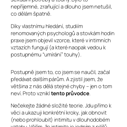
nepříjemné, zraňující a dlouho jsem netušil,
co dělám špatně.
Díky vlastnímu hledání, studiím
renomovaných psychologů a stovkám hodin
praxe jsem objevil vzorce, které v intimních
vztazích fungují (a které naopak vedou k
postupnému “umírání” touhy).
Postupně jsem to, co jsem se naučil, začal
předávat dalším párům. A zjistil jsem, že
většina z nás dělá stejné chyby – jen o tom
neví. Proto vznikl
tento průvodce
.
Nečekejte žádné složité teorie. Jdu přímo k
věci a ukazuji konkrétní kroky, jak obnovit
(nebo prohloubit) intimitu v dlouhodobém
vztahu. Věřím, že intimita je jedním z pilířů