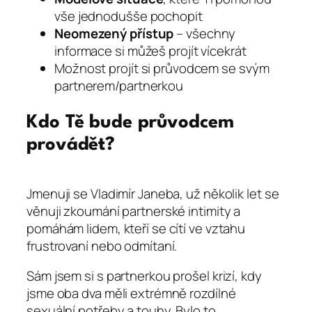
vše jednodušše pochopit
Neomezený přístup
– všechny
informace si můžeš projít vícekrát
Možnost projít si průvodcem se svým
partnerem/partnerkou
Kdo Tě bude průvodcem
provádět?
Jmenuji se Vladimír Janeba, už několik let se
věnuji zkoumání partnerské intimity a
pomáhám lidem, kteří se cítí ve vztahu
frustrovaní nebo odmítaní.
Sám jsem si s partnerkou prošel krizí, kdy
jsme oba dva měli extrémně rozdílné
sexuální potřeby a touhy. Bylo to