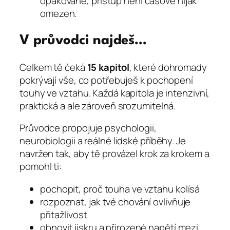
opakovaně, přístup není časově nijak
omezen.
V průvodci najdeš…
Celkem tě čeká
15 kapitol
, které dohromady
pokrývají vše, co potřebuješ k pochopení
touhy ve vztahu. Každá kapitola je intenzivní,
praktická a ale zároveň srozumitelná.
Průvodce propojuje psychologii,
neurobiologii a reálné lidské příběhy. Je
navržen tak, aby tě provázel krok za krokem a
pomohl ti:
pochopit, proč touha ve vztahu kolísá
rozpoznat, jak tvé chování ovlivňuje
přitažlivost
obnovit jiskru a přirozené napětí mezi