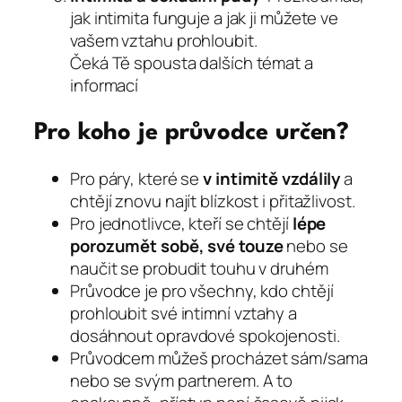
jak intimita funguje a jak ji můžete ve
vašem vztahu prohloubit.
Čeká Tě spousta dalších témat a
informací
Pro koho je průvodce určen
?
Pro páry, které se
v intimitě vzdálily
a
chtějí znovu najít blízkost i přitažlivost.
Pro jednotlivce, kteří se chtějí
lépe
porozumět sobě, své touze
nebo se
naučit se probudit touhu v druhém
Průvodce je pro všechny, kdo chtějí
prohloubit své intimní vztahy a
dosáhnout opravdové spokojenosti.
Průvodcem můžeš procházet sám/sama
nebo se svým partnerem. A to