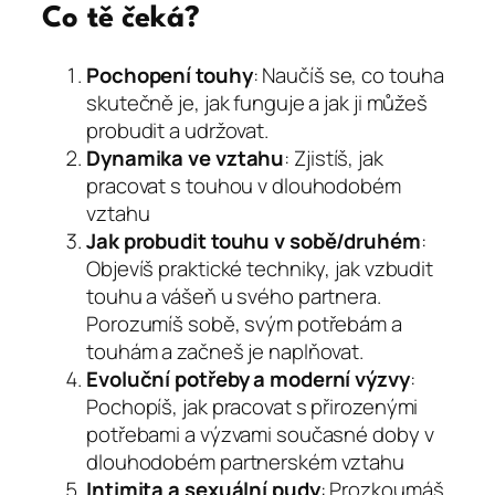
Co tě čeká?
Pochopení touhy
: Naučíš se, co touha
skutečně je, jak funguje a jak ji můžeš
probudit a udržovat.
Dynamika ve vztahu
: Zjistíš, jak
pracovat s touhou v dlouhodobém
vztahu
Jak probudit touhu v sobě/druhém
:
Objevíš praktické techniky, jak vzbudit
touhu a vášeň u svého partnera.
Porozumíš sobě, svým potřebám a
touhám a začneš je naplňovat.
Evoluční potřeby a moderní výzvy
:
Pochopíš, jak pracovat s přirozenými
potřebami a výzvami současné doby v
dlouhodobém partnerském vztahu
Intimita a sexuální pudy
: Prozkoumáš,