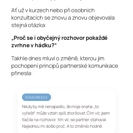
Ať už v kurzech nebo při osobních
konzultacích se znovu a znovu objevovala
stejná otázka:
„Proč se i obyčejný rozhovor pokaždé
zvrhne v hádku?“
Takhle dnes mluví o změně, kterou jim
pochopení principů partnerské komunikace
přinesla:
KOMUNIKACE
Nikdy by mě nenapadlo, že moje snaha „to
vyřešit“ může vztah spíš zhoršovat. Čím víc jsem
tlačila na rozhovor, tím víc se partner stahoval.
Najednou mi došlo proč. A to změnilo hodně.