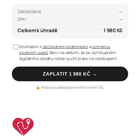
Základ daně
—
DPH
—
Celkem k úhradě
1 980 Kč
Souhlasím s
obchodními podmínkami
a
ochranou
osobních údajů
. Beru na vědomí, že po zpřístupnění
digitálního obsahu nelze využít právo na odstoupení.
ZAPLATIT 1 980 KČ →
Platba je zabezpečena šifrováním SSL