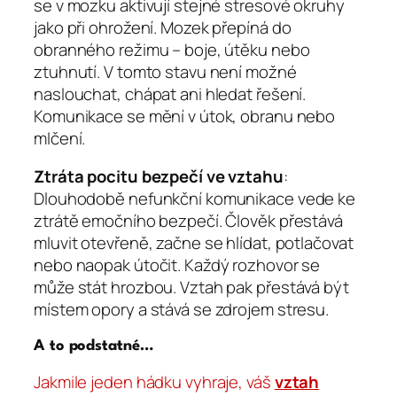
se v mozku aktivují stejné stresové okruhy
jako při ohrožení. Mozek přepíná do
obranného režimu – boje, útěku nebo
ztuhnutí. V tomto stavu není možné
naslouchat, chápat ani hledat řešení.
Komunikace se mění v útok, obranu nebo
mlčení.
Ztráta pocitu bezpečí ve vztahu
:
Dlouhodobě nefunkční komunikace vede ke
ztrátě emočního bezpečí. Člověk přestává
mluvit otevřeně, začne se hlídat, potlačovat
nebo naopak útočit. Každý rozhovor se
může stát hrozbou. Vztah pak přestává být
místem opory a stává se zdrojem stresu.
A to podstatné
…
Jakmile jeden hádku vyhraje, váš
vztah