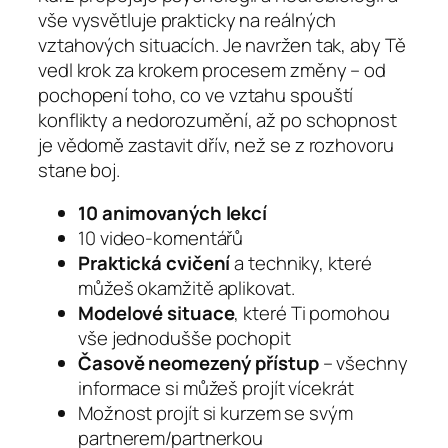
vše vysvětluje prakticky na reálných
vztahových situacích. Je navržen tak, aby Tě
vedl krok za krokem procesem změny – od
pochopení toho, co ve vztahu spouští
konflikty a nedorozumění, až po schopnost
je vědomě zastavit dřív, než se z rozhovoru
stane boj.
10 animovaných lekcí
10 video-komentářů
Praktická cvičení
a techniky, které
můžeš okamžitě aplikovat.
Modelové situace
, které Ti pomohou
vše jednodušše pochopit
Časově neomezený přístup
– všechny
informace si můžeš projít vícekrát
Možnost projít si kurzem se svým
partnerem/partnerkou