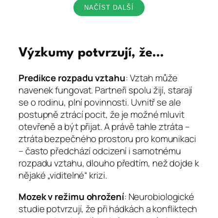
NAČÍST DALŠÍ
Výzkumy potvrzují, že…
Predikce rozpadu vztahu
: Vztah může
navenek fungovat. Partneři spolu žijí, starají
se o rodinu, plní povinnosti. Uvnitř se ale
postupně ztrácí pocit, že je možné mluvit
otevřeně a být přijat. A právě tahle ztráta –
ztráta bezpečného prostoru pro komunikaci
– často předchází odcizení i samotnému
rozpadu vztahu, dlouho předtím, než dojde k
nějaké „viditelné“ krizi.
Mozek v režimu ohrožení
: Neurobiologické
studie potvrzují, že při hádkách a konfliktech