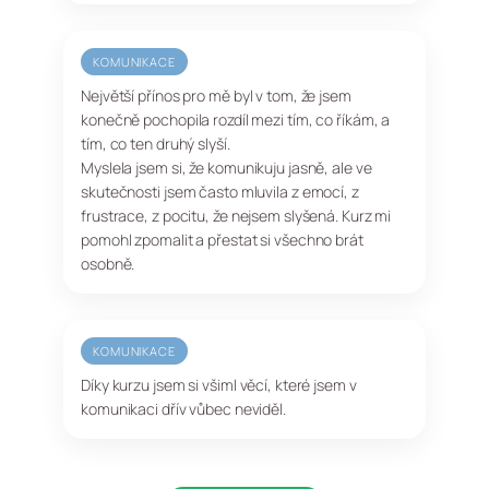
KOMUNIKACE
Největší přínos pro mě byl v tom, že jsem
konečně pochopila rozdíl mezi tím, co říkám, a
tím, co ten druhý slyší.
Myslela jsem si, že komunikuju jasně, ale ve
skutečnosti jsem často mluvila z emocí, z
frustrace, z pocitu, že nejsem slyšená. Kurz mi
pomohl zpomalit a přestat si všechno brát
osobně.
KOMUNIKACE
Díky kurzu jsem si všiml věcí, které jsem v
komunikaci dřív vůbec neviděl.