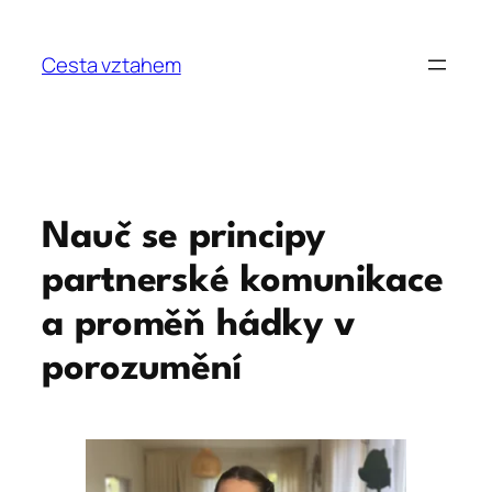
Přeskočit
na
Cesta vztahem
obsah
Nauč se principy
partnerské komunikace
a proměň hádky v
porozumění