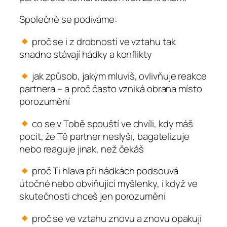
Společně se podíváme:
proč se i z drobností ve vztahu tak
snadno stávají hádky a konflikty
jak způsob, jakým mluvíš, ovlivňuje reakce
partnera – a proč často vzniká obrana místo
porozumění
co se v Tobě spouští ve chvíli, kdy máš
pocit, že Tě partner neslyší, bagatelizuje
nebo reaguje jinak, než čekáš
proč Ti hlava při hádkách podsouvá
útočné nebo obviňující myšlenky, i když ve
skutečnosti chceš jen porozumění
proč se ve vztahu znovu a znovu opakují