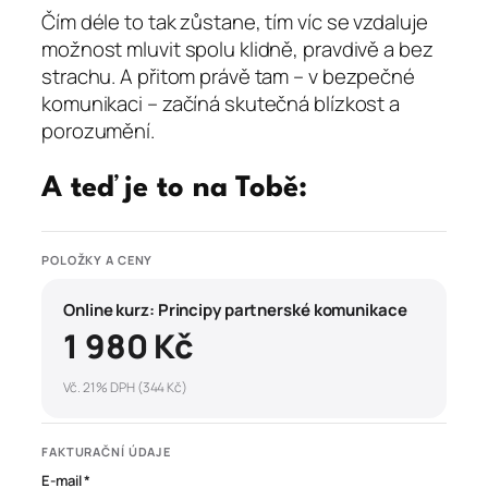
Čím déle to tak zůstane, tím víc se vzdaluje
možnost mluvit spolu klidně, pravdivě a bez
strachu. A přitom právě tam – v bezpečné
komunikaci – začíná skutečná blízkost a
porozumění.
A teď je to na Tobě:
POLOŽKY A CENY
Online kurz: Principy partnerské komunikace
1 980 Kč
Vč. 21 % DPH (344 Kč)
FAKTURAČNÍ ÚDAJE
E-mail *