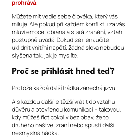
prohrává
.
Můžete mít vedle sebe člověka, který vás
miluje. Ale pokud při každém konfliktu za vás
mluví emoce, obrana a stará zranění, vztah
postupně uvadá. Dokud se nenaučíte
uklidnit vnitřní napětí, žádná slova nebudou
slyšena tak, jak je myslíte.
Proč se přihlásit hned teď?
Protože každá další hádka zanechá jizvu.
A s každou další je těžší vrátit do vztahu
důvěru a otevřenou komunikaci – takovou,
kdy můžeš říct cokoliv bez obav, že to
druhého naštve, zraní nebo spustí další
nesmyslná hádka.