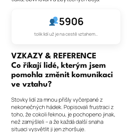
5906
tolik lidí už je na cestě vztahem…
VZKAZY & REFERENCE
Co říkají lidé, kterým jsem
pomohla změnit komunikaci
ve vztahu?
Stovky lidí za mnou přišly vyčerpané z
nekonečných hádek. Popisovali frustraci z
toho, že cokoli řeknou, je pochopeno jinak,
než zamýšleli – a že každá další snaha
situaci vysvětlit ji jen zhoršuje.