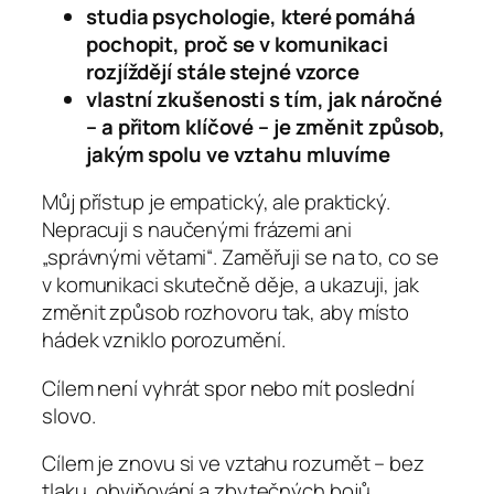
studia psychologie, které pomáhá
pochopit, proč se v komunikaci
rozjíždějí stále stejné vzorce
vlastní zkušenosti s tím, jak náročné
– a přitom klíčové – je změnit způsob,
jakým spolu ve vztahu mluvíme
Můj přístup je empatický, ale praktický.
Nepracuji s naučenými frázemi ani
„správnými větami“. Zaměřuji se na to, co se
v komunikaci skutečně děje, a ukazuji, jak
změnit způsob rozhovoru tak, aby místo
hádek vzniklo porozumění.
Cílem není vyhrát spor nebo mít poslední
slovo.
Cílem je znovu si ve vztahu rozumět – bez
tlaku, obviňování a zbytečných bojů.