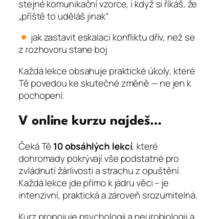
stejné komunikační vzorce, i když si říkáš, že
„příště to uděláš jinak“
jak zastavit eskalaci konfliktu dřív, než se
z rozhovoru stane boj
Každá lekce obsahuje praktické úkoly, které
Tě povedou ke skutečné změně — ne jen k
pochopení.
V online kurzu najdeš…
Čeká Tě
10 obsáhlých lekcí
, které
dohromady pokrývají vše podstatné pro
zvládnutí žárlivosti a strachu z opuštění.
Každá lekce jde přímo k jádru věci – je
intenzivní, praktická a zároveň srozumitelná.
Kurz propojuje psychologii a neurobiologii a