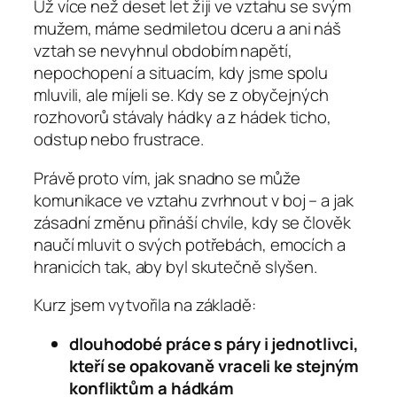
Už více než deset let žiji ve vztahu se svým
mužem, máme sedmiletou dceru a ani náš
vztah se nevyhnul obdobím napětí,
nepochopení a situacím, kdy jsme spolu
mluvili, ale míjeli se. Kdy se z obyčejných
rozhovorů stávaly hádky a z hádek ticho,
odstup nebo frustrace.
Právě proto vím, jak snadno se může
komunikace ve vztahu zvrhnout v boj – a jak
zásadní změnu přináší chvíle, kdy se člověk
naučí mluvit o svých potřebách, emocích a
hranicích tak, aby byl skutečně slyšen.
Kurz jsem vytvořila na základě:
dlouhodobé práce s páry i jednotlivci,
kteří se opakovaně vraceli ke stejným
konfliktům a hádkám